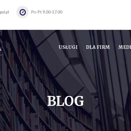
el.pl
Pn-Pt 9.00-17.00
USŁUGI
DLA FIRM
MEDI
BLOG