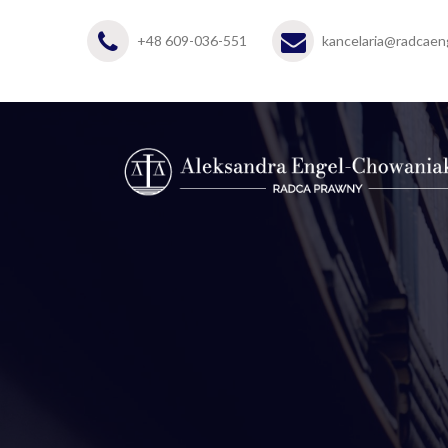
+48 609-036-551
kancelaria@radcaeng